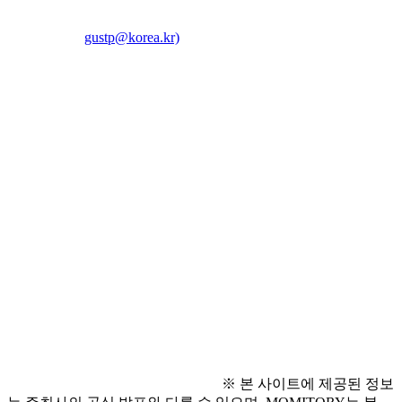
● 접수 방법
  - 전자우편(
gustp@korea.kr)
을 통해 제출
     ※ (이메일 제목) 부산 인구정책 공모/분야/성명 또는 팀·기
관·단체명
        예) 부산 인구정책 공모 / 포용적 생애주기 성장 지원 / 인
구팀
     ※ 접수 완료 시 1주일 이내 별도 문자로 안내할 예정이며, 
문자를 받지 못한 경우에는 반드시 접수 여부를 시로 확인하여 
주시기 바랍니다.
● 문의 사항
  - 부산광역시 인구정책담당관실 인구정책팀(051-888-1114)
※ 본 사이트에 제공된 정보