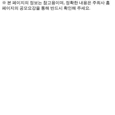
※ 본 페이지의 정보는 참고용이며, 정확한 내용은 주최사 홈
페이지의 공모요강을 통해 반드시 확인해 주세요.
● 모집개요
  - 26년을 함께할 흥미진진 유진 <서포터즈 대모집>
  - 건자재, 금융, 미디어 등 유진그룹의 다양한 산업 
현장을 직접 경험하고, 이를 콘텐츠로 풀어내는 대
학생 크리에이터를 찾습니다!
● 모집기간
  - 2026/03/04(수) ~ 03/16(월)까지