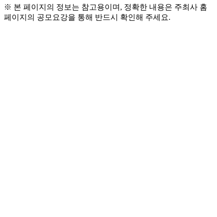
※ 본 페이지의 정보는 참고용이며, 정확한 내용은 주최사 홈
페이지의 공모요강을 통해 반드시 확인해 주세요.
● 참가 자격 및 모집대상
  - 물속에 들어가면 가장 자유롭고, 수영·프리다이빙
·서핑 등 워터스포츠에 진심인 사람
  - 유의 사항 : 비공개 계정은 응모가 불가능하며, 활
동 기간 중 타사 수영복·수경 브랜드 서포터즈 활동
은 제한됩니다 (단발성 광고 협업은 가능)
● 모집 인원
  - 15명