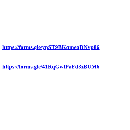
● 접수 방법
  - 신청방법 : 붙임 파일의 공고문 확인 후 구글폼으
로 신청서 제출
  - 개인 지원자 신청 : 
https://forms.gle/ypST9BKqmeqDNvp86
  - 팀(단체) 지원자 신청 : 
https://forms.gle/41RqGwfPaFd3zBUM6
● 파트너 기업·기관
  - 국가평생교육진흥원 / 그랜드코리아레저(GKL) / 
깨끗한나라 / 담장너머 / 대한민국ESG정원정책포럼 