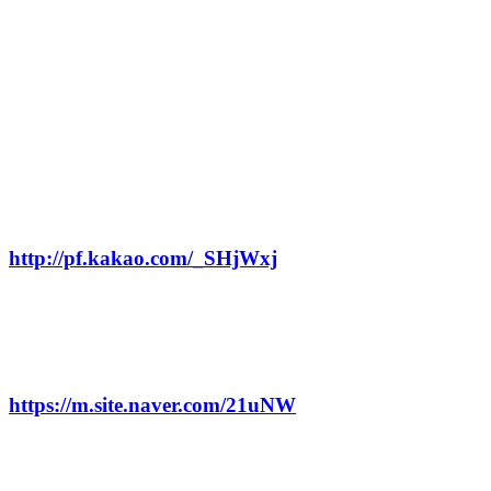
이지 공고문을 반드시 확인하신 후 지원하시기 바랍
니다.
● 문의 사항
  ‘서울동행’ 카카오 채널 : 
http://pf.kakao.com/_SHjWxj
  - 서울시자원봉사센터 성장지원팀 : 02-2136-
8773~5
  - FAQ 노션 페이지 : 
https://m.site.naver.com/21uNW