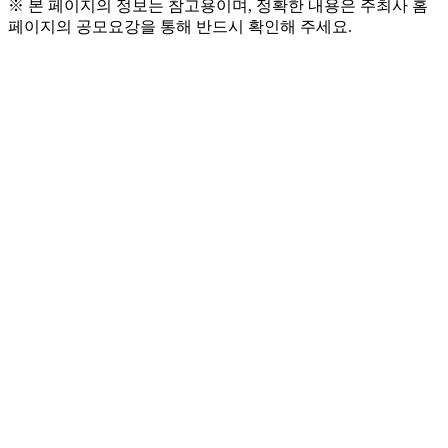
※ 본 페이지의 정보는 참고용이며, 정확한 내용은 주최사 홈
페이지의 공모요강을 통해 반드시 확인해 주세요.
● 참가 자격 및 모집대상
  - 서울에서 활동 가능한 청년 누구나!
  - 청년 기준 : 20 ~ 39세 (1987년 ~ 2007년 출생자)
● 모집 분야
  - 환경·기후위기 대응 / 사회적 약자 지원 / 교육·기
회 격차 해소 / 공동체 관계 회복 / 기타