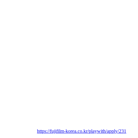
- 전시 : 2026. 04. 01 - 04. 30 하우스 오브 포토그래피 서울
- 최종 후보작 발표 : 2026년 5월 중순
- 프레젠테이션 및 시상 : 2026년 5 - 6월
● 접수 방법
- 1. 온라인 접수 및 등록비 결제(등록 1건당 2만원)
- 2. 더미북 2권 제작
- 3. 신청 내역 인쇄본과 함께 우편 발송
- 4. 발송 주소: 서울특별시 강남구 선릉로 838 페코빌딩 
4F
※ 우편 접수만 가능합니다.
* 지원링크 
https://fujifilm-korea.co.kr/playwith/apply/231