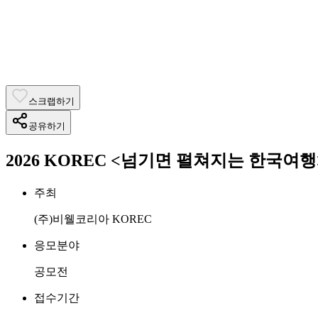
스크랩하기
공유하기
2026 KOREC <넘기면 펼쳐지는 한국여
주최
(주)비웰코리아 KOREC
응모분야
공모전
접수기간