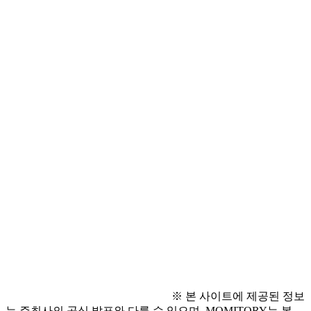
  - 유치부 100,000원
  - 초,중,고,대학 및 일반부 130,000원 (*곡 추가시 1곡당 
+50,000원)
  * 입금 계좌: 우리은행 1005-003-489096 엠매니지먼트
● 접수 방법
  - 공고 페이지: 
https://buly.kr/6tdRBaj
● 문의 사항
  - 전화 문의: 02-3434-4922
  - 카카오톡 채널 [M Management]
※ 본 사이트에 제공된 정보
는 주최사의 공식 발표와 다를 수 있으며, MOMITORY는 본