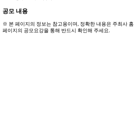
공모 내용
※ 본 페이지의 정보는 참고용이며, 정확한 내용은 주최사 홈
페이지의 공모요강을 통해 반드시 확인해 주세요.
● 참가 자격
  - 유치부
  - 초, 중, 고 대학 및 일반부
● 공모 주제
  - 현악, 관악, 성악, 피아노, 뮤지컬(개인/단체), 국악, 실내악 
[전공/비전공 선택 가능]
● 시상 내역
  - 악기별 전체 1위 독주회 개최