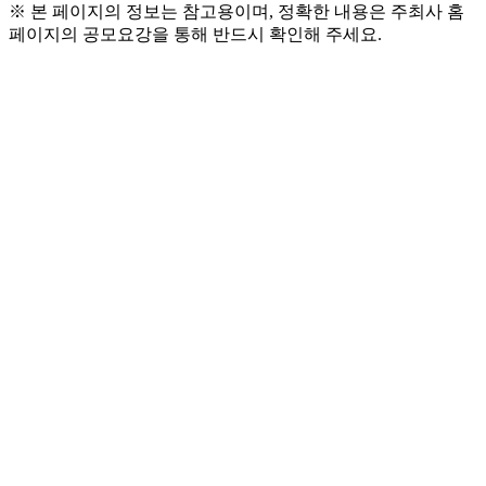
※ 본 페이지의 정보는 참고용이며, 정확한 내용은 주최사 홈
페이지의 공모요강을 통해 반드시 확인해 주세요.
● 모집 일정
  - 모집 기간: 2026. 2. 9.(월)~ 2. 22.(일)
  - 최종 발표: 2026. 2. 27.(금) 
  - 발대식: 2026. 3. 5.(목) 오후 2시, 무영당 (*필수 참
석)
  - 활동 기간: 3월 ~ 12월
● 모집 대상
  - 총 16명 (내국인 8명, 외국인 8명)