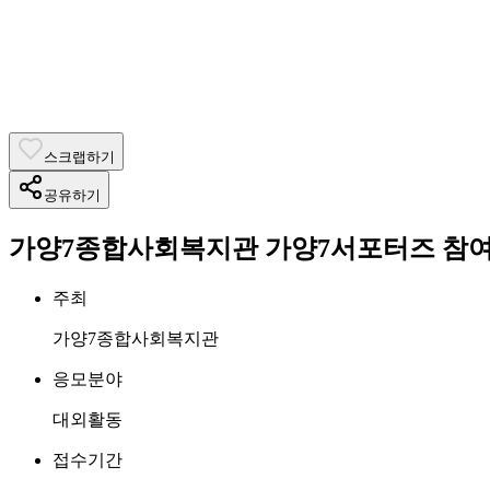
스크랩하기
공유하기
가양7종합사회복지관 가양7서포터즈 참여
주최
가양7종합사회복지관
응모분야
대외활동
접수기간