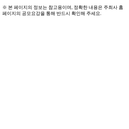
※ 본 페이지의 정보는 참고용이며, 정확한 내용은 주최사 홈
페이지의 공모요강을 통해 반드시 확인해 주세요.
● 참가 자격
- 만 28세 ~ 만 45세 이하
- 3년 이내 개인전 또는 단체전 1회 이상 개최자
- 자유주제
● 공모 분야
- 시각예술 전분야
● 시상 내역
- 대 상(1): 상금 3,000만원(작품 매입비 포함), 그룹전 지
원, 상패