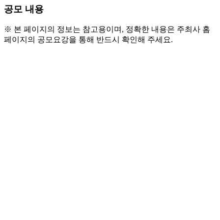
공모 내용
※ 본 페이지의 정보는 참고용이며, 정확한 내용은 주최사 홈
페이지의 공모요강을 통해 반드시 확인해 주세요.
○ 신청기한 및 모집인원 
- 2026년 1월 28일(수) ~ 2월 22일(일) 까지
- 선착순 모집
- 포스터 내 QR코드 접속 후 응답 제출 혹은 폼 
접속 후 제출 
https://forms.office.com/r/04Mj9fJGMw
- 2/25(수) 온라인 교육 수강
- 3/2(월) ~ 3/20(금) 개별미션참여 (개인일정에 
맞게 자율적으로 참여)