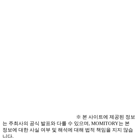
- 접수기간 : 상시모집
○ 접수 방법
- 접수폼 : 
buly.kr/2qZsilV
○ 문의 사항
- 관악구장애인종합복지관 문보현 사회복지사
(070-7038-3008 / sgwga@naver.com)
※ 본 사이트에 제공된 정보
는 주최사의 공식 발표와 다를 수 있으며, MOMITORY는 본
정보에 대한 사실 여부 및 해석에 대해 법적 책임을 지지 않습
니다.