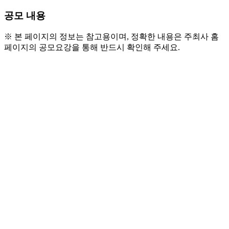
공모 내용
※ 본 페이지의 정보는 참고용이며, 정확한 내용은 주최사 홈
페이지의 공모요강을 통해 반드시 확인해 주세요.
● 참가 자격
- 만 26세 이상의 무용인 / 국적ㆍ지역 제한 없음 / 공동안
무(2인 이하) 가능
* 만 25세 이하 신청 가능 / 단, 준비가 부족한 경우 주
최 측 판단으로 예선 심사에 올리지 않고 곧바로 탈락
● 공모 주제
- 모든 장르의 창작무 또는 콜라보레이션
● 지원 내용