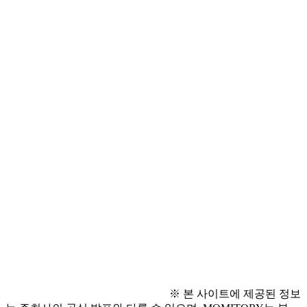
- 응시원서 파일 제출
● 접수 방법
- 홈페이지 접수: 
https://recruit.incruit.com/hcf1/job/
● 유의 사항
- 자세한 사항은 홈페이지 및 공고문 참고
● 문의 사항
- 전화문의: 031-290-4634 (화성시문화관광재단 문화사업
팀)
※ 본 사이트에 제공된 정보