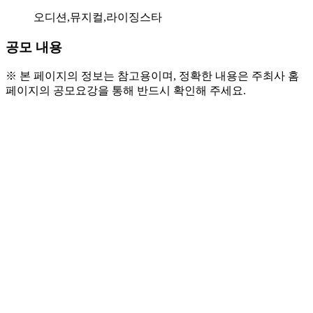
오디션,뮤지컬,라이징스타
공모 내용
※ 본 페이지의 정보는 참고용이며, 정확한 내용은 주최사 홈
페이지의 공모요강을 통해 반드시 확인해 주세요.
[2026 라이징스타: 메이킹 랩]은 뮤지컬 및 음악극 분야에 
잠재력 있는 시민을 발굴하여 전문적인 트레이닝부터 무대 실
연까지 지원하는 프로젝트입니다. (재)화성시문화관광재단과 
함께 꿈의 무대를 만들어갈 역량있는 시민 여러분의 많은 관심
과 참여 바랍니다.
● 참가 자격
- 만19세~39세의 화성시 거주 또는 화성시 기반 활동자 중 
음악(뮤지컬)에 재능있는 자
* 화성시 거주자, 화성시 소재 학교(대학(원) 포함) 재
학생 및 졸업생, 화성시 소재 직장(사업체)에 재직 중인 근로