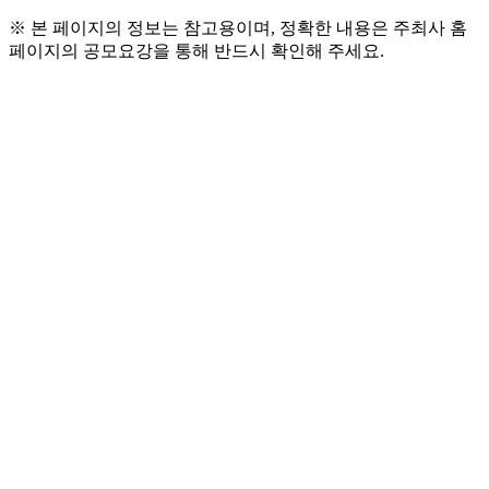
※ 본 페이지의 정보는 참고용이며, 정확한 내용은 주최사 홈
페이지의 공모요강을 통해 반드시 확인해 주세요.
● 참가 자격
- 한국과 미국의 중고등학교에 재학중인 학생
● 공모 주제
- 한국전쟁의 의미와 한미동맹 강화를 위한 제언
● 시상 내역
- 한국/미국 6명
- 대상(1명): 300만원
- 취우수상(2명): 200만원
- 우수상(3명): 100만원