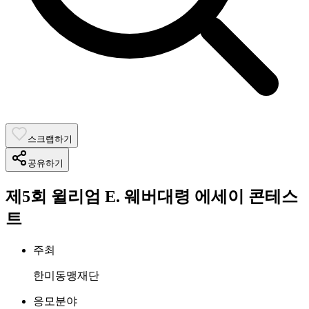
스크랩하기
공유하기
제5회 윌리엄 E. 웨버대령 에세이 콘테스
트
주최
한미동맹재단
응모분야