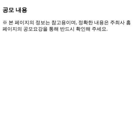
공모 내용
※ 본 페이지의 정보는 참고용이며, 정확한 내용은 주최사 홈
페이지의 공모요강을 통해 반드시 확인해 주세요.
● 공모개요
- 참가자격 : 개인 및 8인 이하 단체 (나이, 학력, 경력, 국적 
제한 없음) ※ 본 대회 대상 수상팀 신청 불가
- 공모분야 : 국악을 바탕으로 한 자유형식의 미발표 창작
곡 (노래곡 및 연주곡)
1. 전통음악 선율과 장단, 한국적 정서가 살아 있는 실
험적이고 독창적인 미발표 창작곡
2. 8인 이하로 구성된 팀 또는 개인 아티스트
3. 출품작(노래곡, 연주곡)의 연주 시간은 6분 이내로 
제한