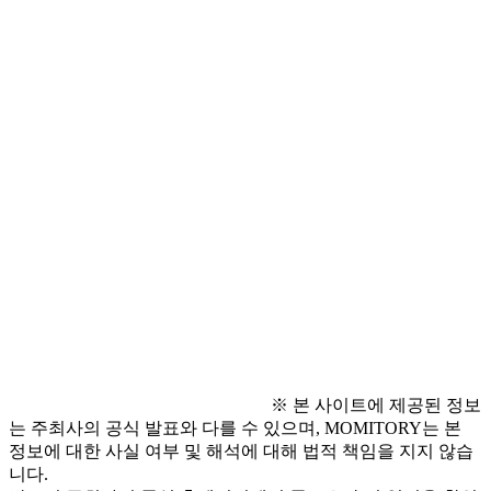
- 교육부 장관 표창 수상 (우수서포터즈 선정)
○ 지원방법
- 
moeblog@naver.com
○ 
양식은 교육부 블로그 누리울림 카테고리에서 다
운로드
- 
https://blog.naver.com/moeblog/224144770563
※ 본 사이트에 제공된 정보
는 주최사의 공식 발표와 다를 수 있으며, MOMITORY는 본
정보에 대한 사실 여부 및 해석에 대해 법적 책임을 지지 않습
니다.