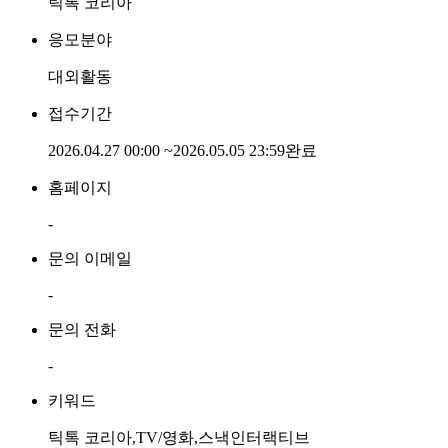
틱톡 코리아
응모분야
대외활동
접수기간
2026.04.27 00:00
~
2026.05.05 23:59
완료
홈페이지
-
문의 이메일
-
문의 전화
-
키워드
틱톡 코리아,TV/영화,스낵인터랙티브