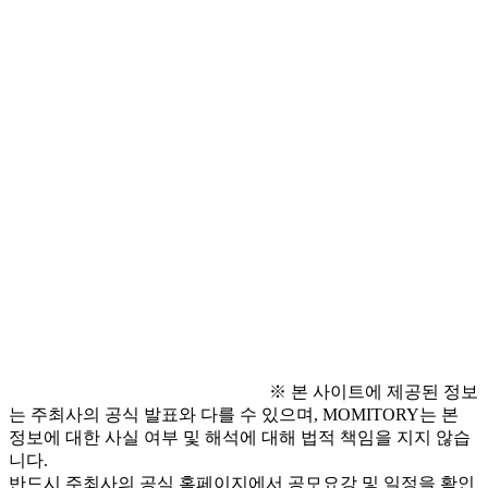
● 유의 사항
※ 공모에 대한 자세한 사항은 첨부된 ‘2026 서울국제정
원박람회 학생동행정원 작품공모 공고문’을 참고해주시기 바
랍니다. 
● 문의 사항
- 문의:
㈜유니원 커뮤니케이션즈 * 
2026sigs@gmail.com
서울특별시 조경과 * 
jiyoun0117@seoul.go.kr 
※ 본 사이트에 제공된 정보
는 주최사의 공식 발표와 다를 수 있으며, MOMITORY는 본
정보에 대한 사실 여부 및 해석에 대해 법적 책임을 지지 않습
니다.
반드시 주최사의 공식 홈페이지에서 공모요강 및 일정을 확인