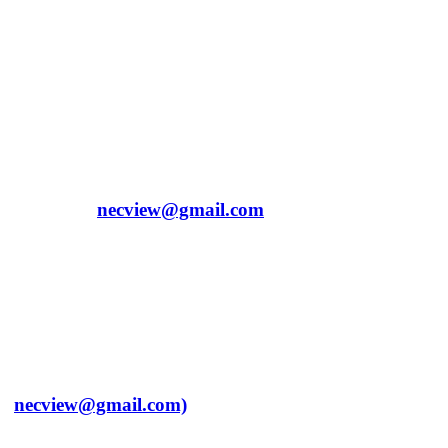
● 접수 방법
  - 접수 방법 : 지원서 양식 확인 후 이메일 접수
  - 제출 서류 : 2026년_국가교육위원회_온라인 서포
터즈_지원서.hwp
  - 접수처: 
necview@gmail.com
● 문의 사항
  - 국가교육위원회 서포터즈 운영담당자 
(
necview@gmail.com)