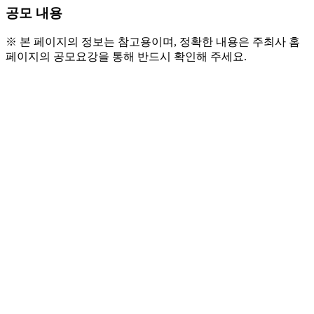
공모 내용
※ 본 페이지의 정보는 참고용이며, 정확한 내용은 주최사 홈
페이지의 공모요강을 통해 반드시 확인해 주세요.
● 왜 지금 신청해야 할까요?
  - 수료증부터 굿즈, 실천과제까지 마케팅 입문이 처
음이신분도, 포트폴리오가 필요하신 분도, 
    굿네컴퍼니와 함께라면 후회없는 대외활동이 될 
거예요! 
    자세한 내용은 첨부된 이미지 참고해주세요:) 
● 신청기한 및 모집인원 