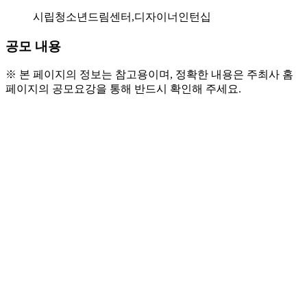
시립청소년드림센터,디자이너인턴십
공모 내용
※ 본 페이지의 정보는 참고용이며, 정확한 내용은 주최사 홈
페이지의 공모요강을 통해 반드시 확인해 주세요.
● 모집 안내
  - 모집대상: 17~24세 청소년 누구나!
  - 참가비: 무료!
● 교육 일정
  -  4월 1일(수) ~ 6월 10일(수)