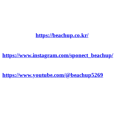
● 관련 채널
  - 홈페이지 : 
https://beachup.co.kr/
  - 인스타그램 : 
https://www.instagram.com/sponect_beachup/
  - 유튜브 : 
https://www.youtube.com/@beachup5269
● 문의처
  - 비치대장정 운영국 : 010-5064-6896 / 010-2100-
6839